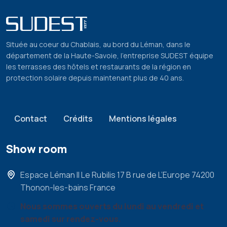
Située au coeur du Chablais, au bord du Léman, dans le
département de la Haute-Savoie, l’entreprise SUDEST équipe
les terrasses des hôtels et restaurants de la région en
protection solaire depuis maintenant plus de 40 ans.
Pied de page
Contact
Crédits
Mentions légales
Show room
Espace Léman II Le Rubilis 17 B rue de L’Europe 74200
Thonon-les-bains France
Nous sommes ouverts du lundi au vendredi et
samedi sur rendez-vous.