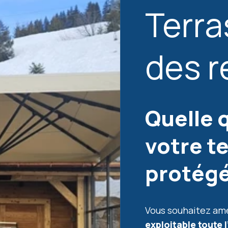
Terra
des r
Quelle q
votre t
protég
Vous souhaitez amé
exploitable toute 