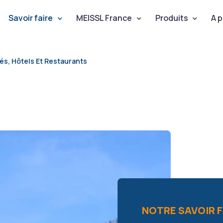
Aller au contenu principal
incipale
Savoir faire
MEISSL France
Produits
A 
és, Hôtels Et Restaurants
NOTRE SAVOIR F