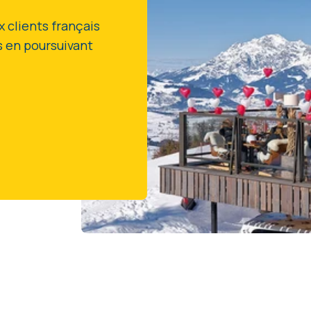
x clients français
ns en poursuivant