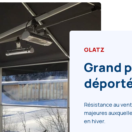
GLATZ
Grand p
déporté
Résistance au vent
majeures auxquell
en hiver.