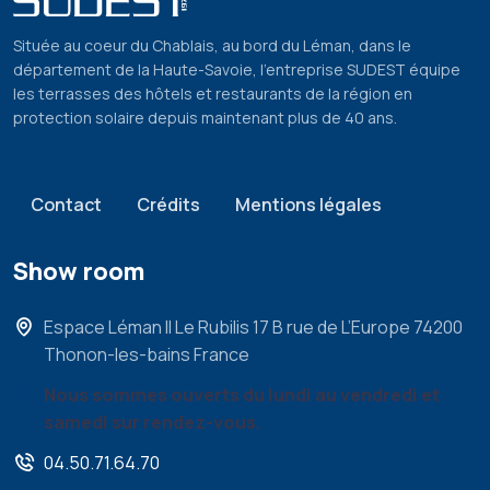
Située au coeur du Chablais, au bord du Léman, dans le
département de la Haute-Savoie, l’entreprise SUDEST équipe
les terrasses des hôtels et restaurants de la région en
protection solaire depuis maintenant plus de 40 ans.
Pied de page
Contact
Crédits
Mentions légales
Show room
Espace Léman II Le Rubilis 17 B rue de L’Europe 74200
Thonon-les-bains France
Nous sommes ouverts du lundi au vendredi et
samedi sur rendez-vous.
04.50.71.64.70