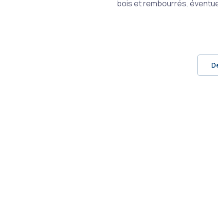
bois et rembourrés, éventu
D